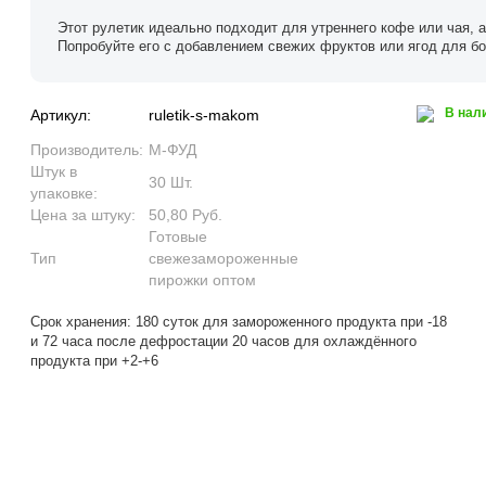
Этот рулетик идеально подходит для утреннего кофе или чая, а
Попробуйте его с добавлением свежих фруктов или ягод для бо
В нал
Артикул:
ruletik-s-makom
Производитель:
М-ФУД
Штук в
30 Шт.
упаковке:
Цена за штуку:
50,80 Руб.
Готовые
Тип
свежезамороженные
пирожки оптом
Срок хранения: 180 суток для замороженного продукта при -18
и 72 часа после дефростации 20 часов для охлаждённого
продукта при +2-+6