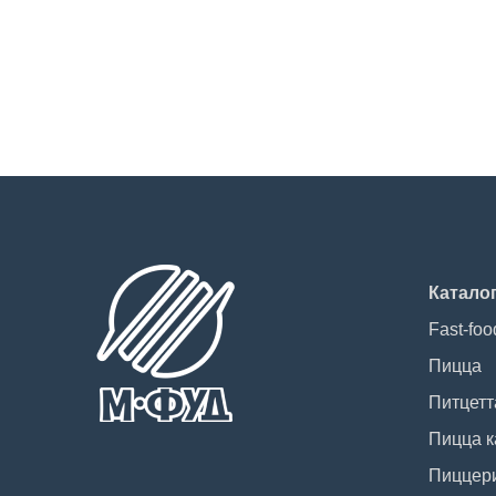
Катало
Fast-foo
Пицца
Питцетт
Пицца к
Пиццер