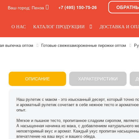
ОБРАТН
+7 (495) 150-75-26
Ваш город:
Пенза
О НАС
КАТАЛОГ ПРОДУКЦИИ
ДОСТАВКА И ОП
ая выпечка оптом
Готовые свежезамороженные пирожки оптом
Ру
ОПИСАНИЕ
ХАРАКТЕРИСТИКИ
Д
Наш рулетик с маком - это изысканный десерт, который точно 
и ароматный рулетик сочетает в себе нежное тесто и ароматное
опыт.
Мягкое и пышное тесто, пропитанное сладким сиропом, являетс
А насыщенная начинка из мака, с добавлением натурального ме
неповторимый вкус и аромат. Каждый укус пропитан насыщенны
впечатление на ваш вкус и вашего обеда.