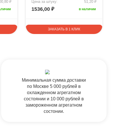
00,80 ₽
Цена за штуку:
51,20 ₽
Цена 
1536,00 ₽
1524
аличии
в наличии
ЗАКАЗАТЬ В 1 КЛИК
Минимальная сумма доставки
по Москве 5 000 рублей в
охлажденном агрегатном
состоянии и 10 000 рублей в
замороженном агрегатном
состонии.