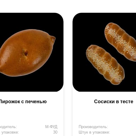
Пирожок с печенью
Сосиски в тесте
водитель:
М-ФУД
Производитель:
 упаковке:
30
Штук в упаковке: