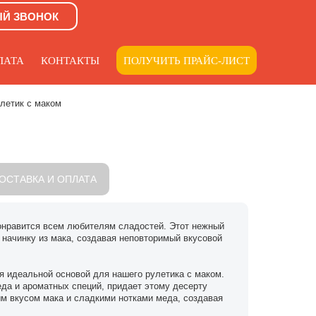
ЫЙ ЗВОНОК
ЛАТА
КОНТАКТЫ
ПОЛУЧИТЬ ПРАЙС-ЛИСТ
летик с маком
ОСТАВКА И ОПЛАТА
понравится всем любителям сладостей. Этот нежный
 начинку из мака, создавая неповторимый вкусовой
я идеальной основой для нашего рулетика с маком.
да и ароматных специй, придает этому десерту
м вкусом мака и сладкими нотками меда, создавая